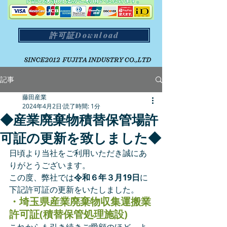
許可証Download
記事
藤田産業
2024年4月2日
読了時間: 1分
◆産業廃棄物積替保管場許
可証の更新を致しました◆
日頃より当社をご利用いただき誠にあ
りがとうございます。
この度、弊社では
令和６年３月19日
に
下記許可証の更新をいたしました。
・埼玉県産業廃棄物収集運搬業
許可証(積替保管処理施設)